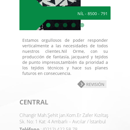
NİL - 8500 - 791
Estamos orgullosos de poder responder
verticalmente a las necesidades de todos
nuestros clientes.Nil Orme, con su
producción de fantasía, jacquard y tejidos
de punto impresos,también da prioridad a
los tejidos técnicos y hace sus planes
futuros en consecuencia.
REVISIÓN
CENTRAL
Cihangir Mah.Şehit jan.Kom.Er Zafer Kızıltaş
Sk. No: 1 Kat: 4 Ambarlı – Avcılar / İstanbul
Teléfono
: (0212) 422 58 78