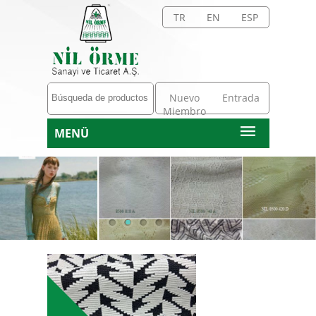
TR
EN
ESP
Nuevo
Entrada
Miembro
MENÜ