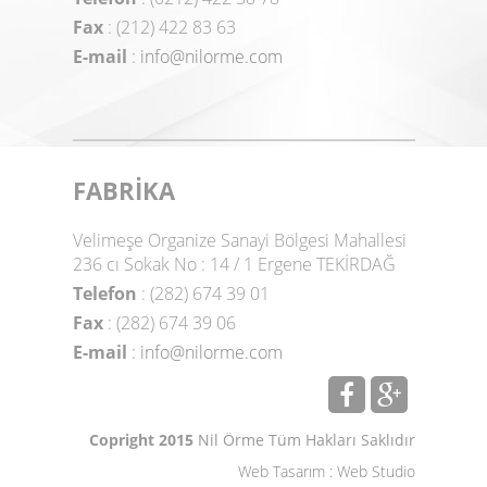
Fax
: (212) 422 83 63
E-mail
:
info@nilorme.com
FABRİKA
Velimeşe Organize Sanayi Bölgesi Mahallesi
236 cı Sokak No : 14 / 1 Ergene TEKİRDAĞ
Telefon
: (282) 674 39 01
Fax
: (282) 674 39 06
E-mail
:
info@nilorme.com
Copright 2015
Nil Örme Tüm Hakları Saklıdır
Web Tasarım
:
Web Studio