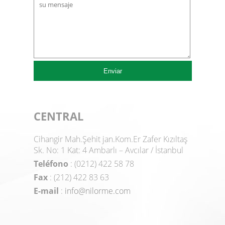
CENTRAL
Cihangir Mah.Şehit jan.Kom.Er Zafer Kızıltaş
Sk. No: 1 Kat: 4 Ambarlı – Avcılar / İstanbul
Teléfono
: (0212) 422 58 78
Fax
: (212) 422 83 63
E-mail
:
info@nilorme.com